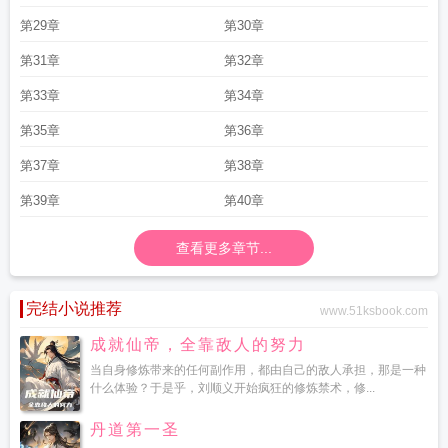
第29章
第30章
第31章
第32章
第33章
第34章
第35章
第36章
第37章
第38章
第39章
第40章
查看更多章节...
完结小说推荐
www.51ksbook.com
成就仙帝，全靠敌人的努力
当自身修炼带来的任何副作用，都由自己的敌人承担，那是一种
什么体验？于是乎，刘顺义开始疯狂的修炼禁术，修...
丹道第一圣