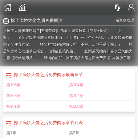
撩了病娇大佬之后免费阅读
咸鱼玖玖
/著
《撩了大神後我跑路了[王者荣耀]》作者：咸鱼玖玖【完结+番外】 文
案： 某牙游戏主播陈念喜欢李白，为此专门开了个小号练习，并装软妹勾搭
到了个便宜师父。 师父脾气好技术好，唯一不好……似乎是个海王？ 於
是陈念将心动扼杀在摇篮，出师後直接跑路。 直到某天她得知喜欢已久的大
主播迟野就是师父。 所谓的前任丶
撩了病娇大佬之后免费阅读
大神撩了请负
责txt
撩了大神后我跑路了王者荣耀
撩了男神后我被宠全文免费阅读
撩完大佬后
我跑了
撩了大佬之后免费阅读
撩了请负责
撩了男神后我被宠了
撩个大神当男
撩了病娇大佬之后免费阅读
最新章节
友
撩了大佬之后
撩了大佬后我软了
撩了大佬之后简穗
撩了大佬之后我软了完
第105章
第104章
结
撩了大佬之后何处有红叶
撩了大佬之后简穗全文阅读
撩了偏执大佬之后全文
免费阅读
撩了大佬之后我软了
撩了男神后我被宠了全文免费阅读
撩完大叔就想
第103章
第102章
跑by水煮青菜全本免费阅读
撩完大佬后我跑了风词雾隐
撩完大佬后我软了
大
神
撩完大佬后我跑了免费阅读
撩完大叔就想跑免费阅读
撩完大佬我掉马
撩完
第101章
第100章
大佬后我翻车了
撩了大佬以后
撩了大佬之后我软了全文阅读
撩了大佬后他更爱
我了
撩了大佬就跑
撩了大佬之后我软了全文
撩了大佬以后我软了
撩了病娇大佬之后免费阅读
章节列表
第1章
第2章