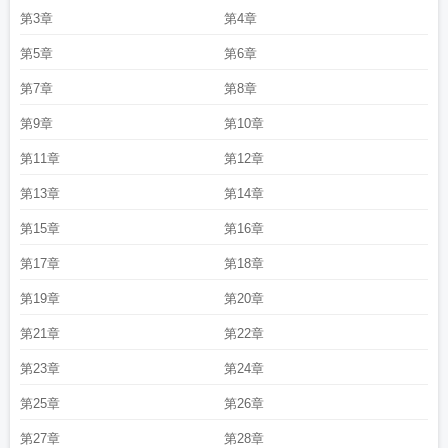
第3章
第4章
第5章
第6章
第7章
第8章
第9章
第10章
第11章
第12章
第13章
第14章
第15章
第16章
第17章
第18章
第19章
第20章
第21章
第22章
第23章
第24章
第25章
第26章
第27章
第28章