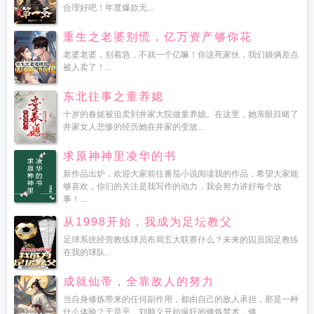
合理好吧！年度爆款无...
重生之老婆别慌，亿万资产够你花
老婆老婆，别着急，不就一个亿嘛！你这死家伙，我们娘俩差点
被人卖了！...
东北往事之童养媳
十岁的春妮被迫卖到井家大院做童养媳。在这里，她亲眼目睹了
井家女人悲惨的经历她在井家的变故...
求原神神里凌华的书
新作品出炉，欢迎大家前往番茄小说阅读我的作品，希望大家能
够喜欢，你们的关注是我写作的动力，我会努力讲好每个故
事！...
从1998开始，我成为足坛教父
足球系统经营教练球员布局五大联赛什么？未来的囚员国足教练
在我的球队...
成就仙帝，全靠敌人的努力
当自身修炼带来的任何副作用，都由自己的敌人承担，那是一种
什么体验？于是乎，刘顺义开始疯狂的修炼禁术，修...