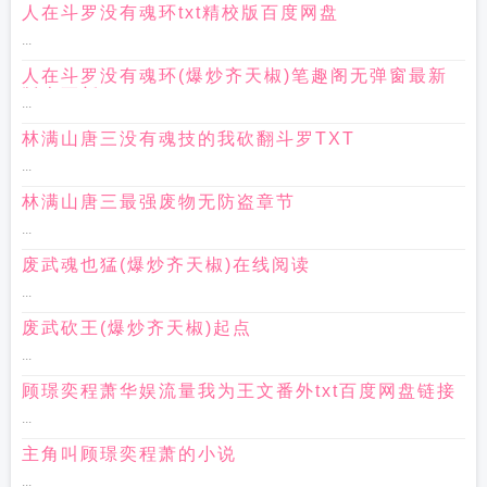
人在斗罗没有魂环txt精校版百度网盘
...
人在斗罗没有魂环(爆炒齐天椒)笔趣阁无弹窗最新
版本更新
...
林满山唐三没有魂技的我砍翻斗罗TXT
...
林满山唐三最强废物无防盗章节
...
废武魂也猛(爆炒齐天椒)在线阅读
...
废武砍王(爆炒齐天椒)起点
...
顾璟奕程萧华娱流量我为王文番外txt百度网盘链接
...
主角叫顾璟奕程萧的小说
...