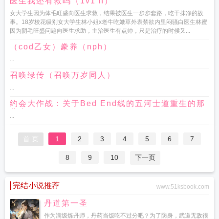
医生我还有救吗（1v1 h）
女大学生因为体毛旺盛向医生求救，结果被医生一步步套路，吃干抹净的故
事。18岁校花级别女大学生林小姐x老牛吃嫩草外表禁欲内里闷骚白医生林蜜
因为阴毛旺盛问题向医生求助，主治医生有点帅，只是治疗的时候又...
（cod乙女）豢养（nph）
...
召唤绿传（召唤万岁同人）
...
约会大作战：关于Bed End线的五河士道重生的那
些事
...
首 页
1
2
3
4
5
6
7
8
9
10
下一页
完结小说推荐
www.51ksbook.com
丹道第一圣
作为满级炼丹师，丹药当饭吃不过分吧？为了防身，武道无敌很