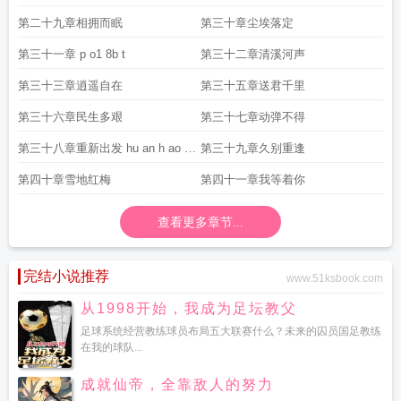
6c o
第二十九章相拥而眠
第三十章尘埃落定
第三十一章 p o1 8b t
第三十二章清溪河声
第三十三章逍遥自在
第三十五章送君千里
第三十六章民生多艰
第三十七章动弹不得
第三十八章重新出发 hu an h ao r
第三十九章久别重逢
c o
第四十章雪地红梅
第四十一章我等着你
查看更多章节...
完结小说推荐
www.51ksbook.com
从1998开始，我成为足坛教父
足球系统经营教练球员布局五大联赛什么？未来的囚员国足教练
在我的球队...
成就仙帝，全靠敌人的努力