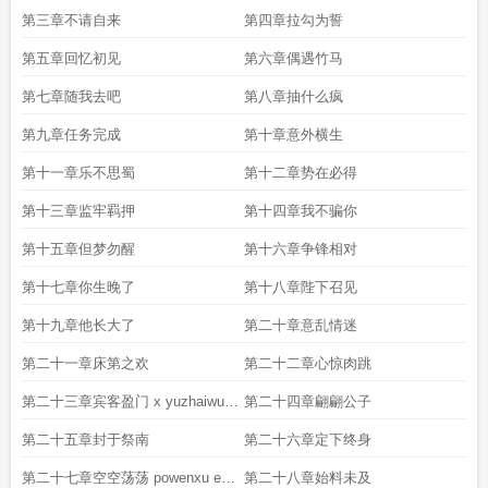
第三章不请自来
第四章拉勾为誓
第五章回忆初见
第六章偶遇竹马
第七章随我去吧
第八章抽什么疯
第九章任务完成
第十章意外横生
第十一章乐不思蜀
第十二章势在必得
第十三章监牢羁押
第十四章我不骗你
第十五章但梦勿醒
第十六章争锋相对
第十七章你生晚了
第十八章陛下召见
第十九章他长大了
第二十章意乱情迷
第二十一章床第之欢
第二十二章心惊肉跳
第二十三章宾客盈门 x yuzhaiwu x
第二十四章翩翩公子
yz
第二十五章封于祭南
第二十六章定下终身
第二十七章空空荡荡 powenxu e1
第二十八章始料未及