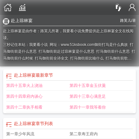
赴上琼林宴
路芙儿
/著
赴上琼林宴是由作者：路芙儿所著，我要看小说免费提供赴上琼林宴全文在线阅
读。
三秒记住本站：我要看小说 网址：www.51ksbook.com
御街打马是什么典故
打
马御街前是什么意思
打马御街前赴过琼林宴是什么意思
打马御街前什么意思
打
马御街前什么时候
打马御街前全诗全文
打马御街前比喻什么
打马御街前歌
词
打马御街前怎么读
打马御街前路芙儿
黄梅戏打马御街前
打马御街前全集免
费观看
赴上琼林宴
打马御街前 女尊
打马御街前为啥出名
我也曾打马御街
赴上琼林宴
最新章节
前
我也曾赴过琼林宴
赴过琼林宴
打马游街是什么意思
打马御街前女尊
打马御
第四十五章火上浇油
第四十五章金玉伏羹
街前完整歌词
打马御街前gai
第四十四章府内谈心
第四十三章心满意足
第四十二章执手相看
第四十一章我等着你
赴上琼林宴
章节列表
第一章少年风流
第二章寿王府内