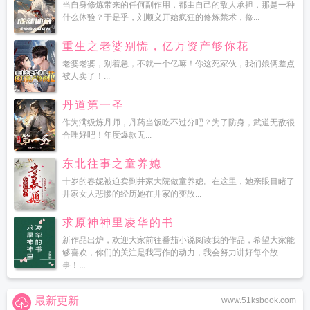
当自身修炼带来的任何副作用，都由自己的敌人承担，那是一种
什么体验？于是乎，刘顺义开始疯狂的修炼禁术，修...
重生之老婆别慌，亿万资产够你花
老婆老婆，别着急，不就一个亿嘛！你这死家伙，我们娘俩差点
被人卖了！...
丹道第一圣
作为满级炼丹师，丹药当饭吃不过分吧？为了防身，武道无敌很
合理好吧！年度爆款无...
东北往事之童养媳
十岁的春妮被迫卖到井家大院做童养媳。在这里，她亲眼目睹了
井家女人悲惨的经历她在井家的变故...
求原神神里凌华的书
新作品出炉，欢迎大家前往番茄小说阅读我的作品，希望大家能
够喜欢，你们的关注是我写作的动力，我会努力讲好每个故
事！...
最新更新
www.51ksbook.com