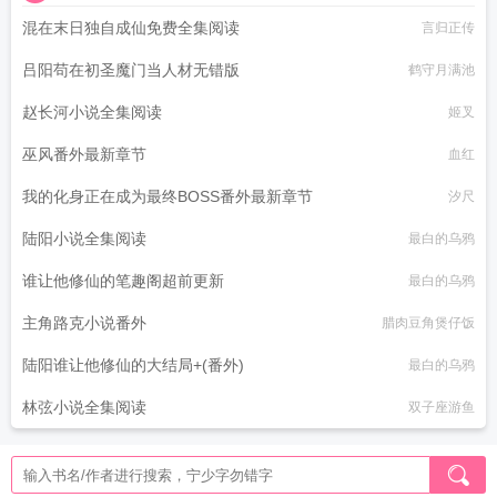
混在末日独自成仙免费全集阅读
言归正传
吕阳苟在初圣魔门当人材无错版
鹤守月满池
赵长河小说全集阅读
姬叉
巫风番外最新章节
血红
我的化身正在成为最终BOSS番外最新章节
汐尺
陆阳小说全集阅读
最白的乌鸦
谁让他修仙的笔趣阁超前更新
最白的乌鸦
主角路克小说番外
腊肉豆角煲仔饭
陆阳谁让他修仙的大结局+(番外)
最白的乌鸦
林弦小说全集阅读
双子座游鱼