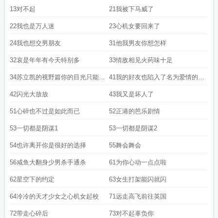
好朋友
只是好朋友关系
好朋友还是朋友只是朋友
好朋友只是朋友
只是朋友什
13对不起
21我被下马威了
么意思
歌词我们认识了那么久还只是好朋友
我们相识了那么久还只是好朋友
只
是好朋友歌曲
只是好朋友短剧
只是好朋友双男主
22我也是万人迷
23心机女要回来了
24我也想交男朋友
31他我男友你想怎样
32哀是年年有今天特别多
33情敌相见火药味十足
34苏立凯的视野篇你的目光只能在
41我的好友也陷入了名为爱情的陷
我身上
阱
42闪光大放放
43我又是坏人了
51心碎也不过是如此而已
52正港的芭乐剧情
53一切都是阴谋1
53一切都是阴谋2
54也许离开你是很好的选择
55舞会舞会
56咸鱼大翻身少男杀手通杀
61为你心动一点点啦
62星空下的约定
63女生打架能闪就闪
64冷冷的天才少女之心机女起校
71远走高飞前往英国
72带走心碎后
73对不起辜负你