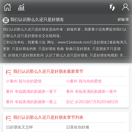
我们认识那么久还只是好朋友
妍璇
/著
我们认识那么久还只是好朋友是由作者：妍璇所著，我要看小说免费提供我们认
识那么久还只是好朋友全文在线阅读。
三秒记住本站：我要看小说 网址：www.51ksbook.com
只是好朋友2泰剧每周几
更新
只是好朋友的歌
只是好朋友 歌曲
歌曲只是好朋友
只是朋友不只是朋
友
好朋友只是好朋友歌词
认识了那么久还只是好朋友
只是好朋友电视剧
关于
只是朋友的说说
只是朋友下一句
原来感动是我想太多
我只是好朋友
只是好朋
友王心凌
只是好朋友韩剧在线观看
只能是好朋友
好朋友只能是朋友 歌曲
只是
我们认识那么久还只是好朋友
最新章节
好朋友短剧全集在线播放
只是好朋友短剧免费观看
只是好朋友比爱人长久
只是
小番外 我与你的爱情
小番外 我与你的爱情
好朋友歌词
只是好朋友 小峰峰
认识那么久还只是好朋友
只是好朋友泰剧在线
观看完整版泰剧
只是好朋友韩剧
我们认识了那么久还只是好朋友
我们认识了这
番外 幸福圆满的新婚第一夜下
番外 幸福美满的新婚第一夜中
么久还只是好朋友
还好只是朋友
我们只是好朋友
只是好朋友吗
好朋友只是朋
友的歌词
只是好朋友电影
只是好朋友
好朋友就只是好朋友歌词是什么意思
只
番外 幸福美满的新婚第一夜上
后记 从2013的7月到2014的3月
是好朋友张婧璀璨人生
只是好朋友的诗句
我们认识那么久还只是好朋友
只是好
朋友张婧歌曲
只是好朋友张婧
只是好朋友你对我说
还是朋友
歌曲好朋友只是
我们认识那么久还只是好朋友
章节列表
朋友
只是好朋友王心凌歌词
我们只是朋友的意思
歌词我们是好朋友还只是好朋
友
只是好朋友?
只是好朋友关系免费阅读
只是好朋友小峰峰
我们是好朋友只是
11好朋友又怎样
12喜欢你好难