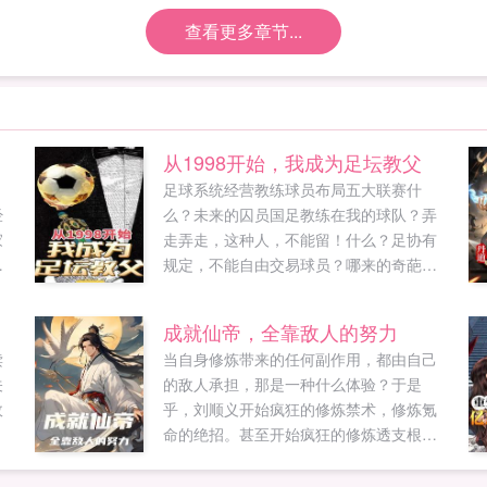
查看更多章节...
从1998开始，我成为足坛教父
。
足球系统经营教练球员布局五大联赛什
经
么？未来的囚员国足教练在我的球队？弄
家
走弄走，这种人，不能留！什么？足协有
抗
规定，不能自由交易球员？哪来的奇葩规
..
定，去他的吧！好好踢个足球怎么这么
难！1998年，龙国足球还是亚洲一流。24
成就仙帝，全靠敌人的努力
年后，龙国足球人见人欺，假球黑哨不
读
当自身修炼带来的任何副作用，都由自己
断，整个足球体系即将崩坏。秦风怒了！
关
的敌人承担，那是一种什么体验？于是
我绝不能让这种事情发生！我，要翻了龙
故
乎，刘顺义开始疯狂的修炼禁术，修炼氪
国足坛的天！...
命的绝招。甚至开始疯狂的修炼透支根基
的功法。一是求快速提升实力，二是这些
东西很强，三是，反正一切的代价和负面