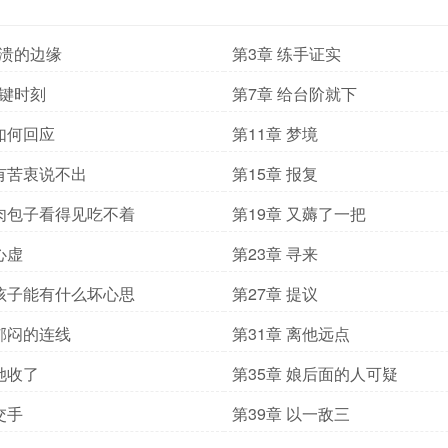
崩溃的边缘
第3章 练手证实
关键时刻
第7章 给台阶就下
 如何回应
第11章 梦境
 有苦衷说不出
第15章 报复
 肉包子看得见吃不着
第19章 又薅了一把
心虚
第23章 寻来
 孩子能有什么坏心思
第27章 提议
 郁闷的连线
第31章 离他远点
 她收了
第35章 娘后面的人可疑
交手
第39章 以一敌三