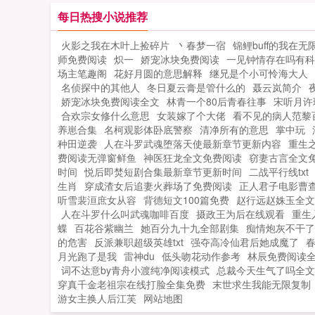
每日热搜小说推荐
火影之我在木叶上捡碎片
丶春梦一宿
锦鲤buff的我在
师免费阅读
炽一
娇宠冰块免费阅读
一见钟情存在吗有科
场主笔趣阁
花好月圆的意思解释
继兄是个小可怜海大人
名侦探中的其他人
冬日夏云膏是管什么的
聂云岚简介
娇宠冰块免费阅读全文
林青一个80后青春往事
宋听月许
合欢宗女修什么意思
女装嫁了个大佬
看不见的病人范黎
养崽合集
名柯观影体卧底警察
清净所有的意思
掌中玩
种田逆袭
人在斗罗武魂堕落天使最新章节更新内容
重生
费阅读无弹窗鲜鱼
神医狂龙全文免费阅读
窃妻古言全文
时间
悦后即焚短剧合集最新章节更新时间
二战平行线txt
生肖
穿成渣女后追妻火葬场了免费阅读
正人君子电影曹
听雪裴洹庶女从容
背德短文100篇免费
赵行远赵姝玉全文
人在斗罗什么叫武魂咖啡百度
摄政王为后在线观看
重生
蝶
百花谷紫幽兰
她百分九十九全部剧集
痴情炮灰不干了
的危害
反派兼职超级英雄txt
强夺高冷仙君后她成魔了
月光跑了是我
雷神du
低头吻花动作参考
林辰免费阅读
词不达意by青舟小渡纯净阅读模式
总裁今天生气了吗全文
穿真千金老祖宗在线打脸全集免费
末世求生我能无限复制
游女主换人后江芙
网站地图