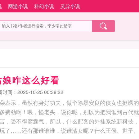
说
网游小说
科幻小说
灵异小说
姑娘咋这么好看
时间：2025-10-25 00:38:22
朵表示，虽然有身好功夫，做个除暴安良的侠女也挺飒的
多费劲啊！喂，怪老头，说你呢，别以为把我诓到古代就
苦，受不得窝囊气，所以，什么配套的外挂系统新科技，
玩了……还有那谁谁谁，说谁渣女呢？什么王侯、世子、