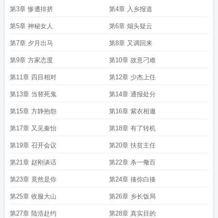
第3章 惨遭排挤
第4章 入乡报道
第5章 神秘女人
第6章 烟头疑云
第7章 夕月出马
第8章 又调回来
第9章 方家态度
第10章 故意刁难
第11章 四目相对
第12章 少杰上任
第13章 当替死鬼
第14章 通报处分
第15章 方静抱怨
第16章 紫衣相邀
第17章 又见秦怡
第18章 有了转机
第19章 召开会议
第20章 扶贫主任
第21章 赵刚谈话
第22章 杀一儆百
第23章 竟然是你
第24章 揍你白揍
第25章 收服大山
第26章 乡长饭局
第27章 陆浩赴约
第28章 真实目的