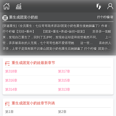
重生成团宠小奶娃
拧个柠檬
/著
[穿越重生]《全员重生：七位哥哥跪求原谅/团宠小奶包重生後她躺赢了》作者：
拧个柠檬【完结+番外】 【团宠+重生+养成+妹控+甜宠】 苏弄弄一觉醒
来，发现自己重生了，回到了五岁时，发现命运却是和前世截然不同。 上一
世，弄弄被喜欢的人无视，七个哥哥也都不爱搭理她 这一世… 喜欢的人:
弄弄，上辈子是我有眼不识泰山
团宠小奶包重生后她躺赢了 拧个柠檬
团宠小奶
包重生后她躺赢了苏弄弄
重生团宠小奶娃
团宠小奶娃的完结
团宠小奶包他是大
佬
团宠小奶包重生后她躺赢了在线阅读
团宠奶包五岁半
团宠小奶包重生后她躺
重生成团宠小奶娃
最新章节
赢了番外假如
团宠小奶包重生后她躺赢了百度
重生成团宠小奶娃
团宠她重生后
第318章
第317章
隐婚了
团宠奶包文
团宠奶宝
团宠小奶包重生后她躺赢了 笔趣阁
团宠小奶包重
生后她躺赢了解说
重生团宠奶包五岁半
团宠小奶包又凶又萌
团宠小奶包重生后
第316章
第315章
她躺赢了免费阅读
第一章团宠奶娃又萌又可爱
团宠小奶包重生后她躺赢了新笔
趣阁
重生团宠霸总的小奶狗他超撩
团宠小奶包重生后她躺赢了免费
团宠小奶包
第314章
第313章
重生后她躺赢了苏镜诚挨打
团宠小奶包重生后她躺赢了笔趣阁
团宠小奶包重生
后她躺赢了TXT
重生小奶包团宠囡囡超甜的
重生成团宠小奶娃
章节列表
第1章
第2章